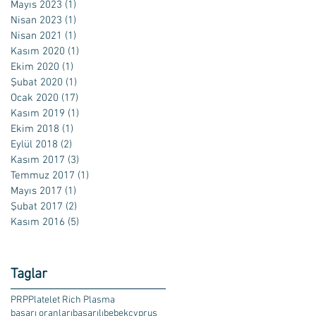
Mayıs 2023
(1)
1 yazı
Nisan 2023
(1)
1 yazı
Nisan 2021
(1)
1 yazı
Kasım 2020
(1)
1 yazı
Ekim 2020
(1)
1 yazı
Şubat 2020
(1)
1 yazı
Ocak 2020
(17)
17 yazı
Kasım 2019
(1)
1 yazı
Ekim 2018
(1)
1 yazı
Eylül 2018
(2)
2 yazı
Kasım 2017
(3)
3 yazı
Temmuz 2017
(1)
1 yazı
Mayıs 2017
(1)
1 yazı
Şubat 2017
(2)
2 yazı
Kasım 2016
(5)
5 yazı
Taglar
PRP
Platelet Rich Plasma
başarı oranları
başarılı
bebek
cyprus