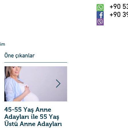
+90 5
+90 3
şim
Öne çıkanlar
45-55 Yaş Anne
Tandem
Adayları ile 55 Yaş
Yönteminde Mini-
Üstü Anne Adayları
IVF Uygulaması