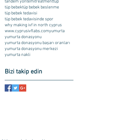
tandem yöntemi
treatment
tüp
tüp bebek
tüp bebek beslenme
tüp bebek tedavisi
tüp bebek tedavisinde spor
why making ivf in north cyprus
www.cyprusivflabs.com
yumurta
yumurta donasyonu
yumurta donasyonu başarı oranları
yumurta donasyonu merkezi
yumurta nakli
Bizi takip edin