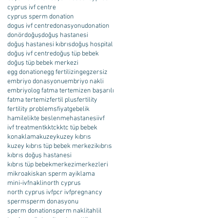
cyprus ivf centre
cyprus sperm donation
dogus ivf centre
donasyonu
donation
donör
doğuş
doğuş hastanesi
doğuş hastanesi kıbrıs
doğuş hospital
doğuş ivf centre
doğuş tüp bebek
doğuş tüp bebek merkezi
egg donation
egg fertilizing
egzersiz
embriyo donasyonu
embriyo nakli
embriyolog fatma tertemiz
en başarılı
fatma tertemiz
fertil plus
fertility
fertility problems
fiyat
gebelik
hamilelikte beslenme
hastanesi
ivf
ivf treatment
kktc
kktc tüp bebek
konaklama
kuzey
kuzey kıbrıs
kuzey kıbrıs tüp bebek merkezi
kıbrıs
kıbrıs doğuş hastanesi
kıbrıs tüp bebek
merkezi
merkezleri
mikroakiskan sperm ayiklama
mini-ivf
nakli
north cyprus
north cyprus ivf
pcr ivf
pregnancy
sperm
sperm donasyonu
sperm donation
sperm nakli
tahlil