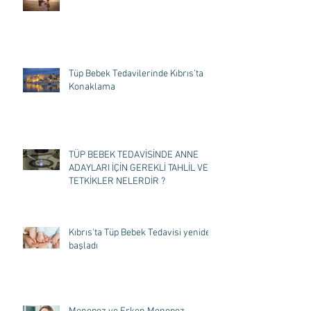
Tüp Bebek Tedavilerinde Kıbrıs’ta
Konaklama
TÜP BEBEK TEDAVİSİNDE ANNE
ADAYLARI İÇİN GEREKLİ TAHLİL VE
TETKİKLER NELERDİR ?
Kıbrıs'ta Tüp Bebek Tedavisi yeniden
başladı