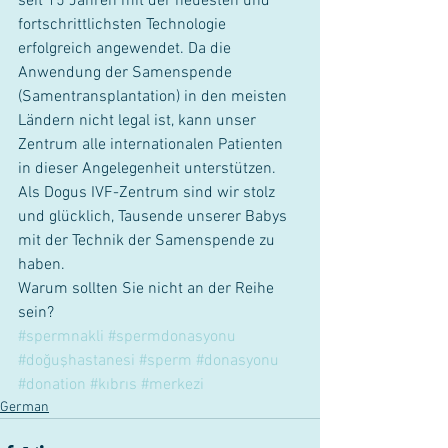
seit 15 Jahren mit der neuesten und 
fortschrittlichsten Technologie 
erfolgreich angewendet. Da die 
Anwendung der Samenspende    
(Samentransplantation) in den meisten 
Ländern nicht legal ist, kann unser 
Zentrum alle internationalen Patienten 
in dieser Angelegenheit unterstützen. 
Als Dogus IVF-Zentrum sind wir stolz 
und glücklich, Tausende unserer Babys 
mit der Technik der Samenspende zu 
haben.
Warum sollten Sie nicht an der Reihe 
sein?
#spermnakli
#spermdonasyonu
#doğuşhastanesi
#sperm
#donasyonu
#donation
#kıbrıs
#merkezi
German