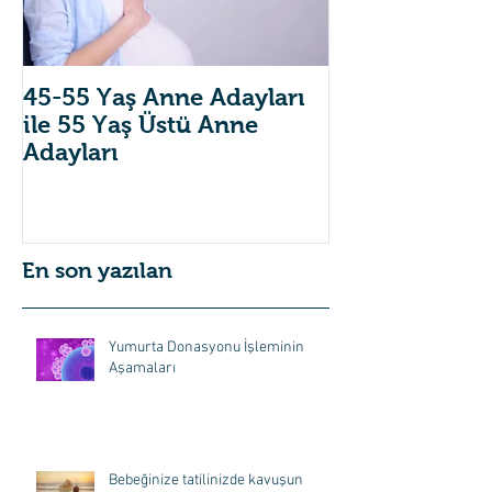
45-55 Yaş Anne Adayları
Tandem Yönt
ile 55 Yaş Üstü Anne
Mini-IVF Uyg
Adayları
En son yazılan
Yumurta Donasyonu İşleminin
Aşamaları
Bebeğinize tatilinizde kavuşun