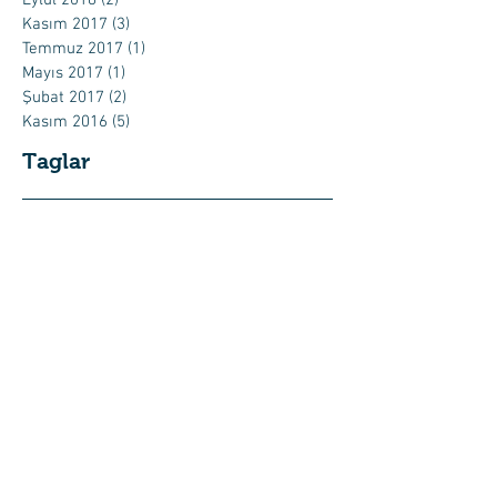
Kasım 2017
(3)
3 yazı
Temmuz 2017
(1)
1 yazı
Mayıs 2017
(1)
1 yazı
Şubat 2017
(2)
2 yazı
Kasım 2016
(5)
5 yazı
Taglar
PRP
Platelet Rich Plasma
başarı oranları
başarılı
bebek
cyprus
cyprus ivf centre
cyprus sperm donation
dogus ivf centre
donasyonu
donation
donör
doğuş
doğuş hastanesi
doğuş hastanesi kıbrıs
doğuş hospital
doğuş ivf centre
doğuş tüp bebek
doğuş tüp bebek merkezi
egg donation
egg fertilizing
egzersiz
embriyo donasyonu
embriyo nakli
embriyolog fatma tertemiz
en başarılı
fatma tertemiz
fertil plus
fertility
fertility problems
fiyat
gebelik
hamilelikte beslenme
hastanesi
ivf
ivf treatment
kktc
kktc tüp bebek
konaklama
kuzey