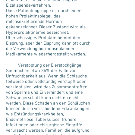
bekommen, ist die Durchführung von
Eizellspendeverfahren.
Diese Patientengruppe ist durch einen
hohen Prolaktinspiegel, das
milchsekretierende Hormon,
gekennzeichnet. Dieser Zustand wird als
Hyperprolaktinämie bezeichnet.
Überschüssiges Prolaktin hemmt den
Eisprung, aber der Eisprung kann oft durch
die Verwendung hormonsenkender
Medikamente wiederhergestellt werden.
Verstopfung der Eierstockgänge
Sie machen etwa 35% der Fälle von
Unfruchtbarkeit aus. Wenn die Schläuche
teilweise oder vollständig verstopft oder
verklebt sind, wird das Zusammentreffen
von Sperma und Ei verhindert und eine
Schwangerschaft kann nicht erreicht
werden. Diese Schäden an den Schläuchen
können durch verschiedene Erkrankungen
wie Entzündungskrankheiten,
Endometriose, Tuberkulose, frühere
Infektionen oder chirurgische Eingriffe
verursacht werden. Familien, die aufgrund