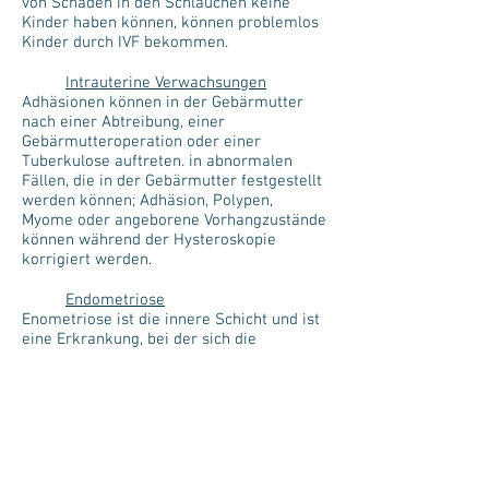
von Schäden in den Schläuchen keine
Kinder haben können, können problemlos
Kinder durch IVF bekommen.
Intrauterine Verwachsungen
Adhäsionen können in der Gebärmutter
nach einer Abtreibung, einer
Gebärmutteroperation oder einer
Tuberkulose auftreten. in abnormalen
Fällen, die in der Gebärmutter festgestellt
werden können; Adhäsion, Polypen,
Myome oder angeborene Vorhangzustände
können während der Hysteroskopie
korrigiert werden.
Endometriose
Enometriose ist die innere Schicht und ist
eine Erkrankung, bei der sich die
Gebärmutterschleimhaut außerhalb der
Gebärmutter befindet (insbesondere in
den Eierstöcken) der inneren Membran
des Abdomens und selten in anderen
Körperteilen. Endometriose-Zysten in den
Eierstöcken werden aufgrund ihres
braunen Gehalts Schokoladenzysten