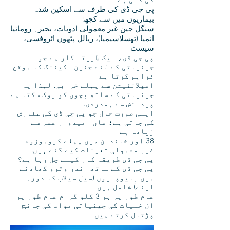
کی گئی ہے
پی جی ڈی کی طرف سے اسکین شدہ
بیماریوں میں سے کچھ:
سنگل جین غیر معمولی ادویات، بحیرہ رومانیا
انمیا (تھسلاسیمیا)، ریالل پٹھوں ائروفسی،
سیسٹ
پی جی ڈی، ایک طریقہ کار ہے جو
جینیاتی کے لئے جنین سکیننگ کا موقع
فراہم کرتا ہے
امپلانٹیشن سے پہلے خرابی. لہذا یہ
جینیاتی کے ساتھ بچوں کو روک سکتا ہے
پیدائش سے ہمدردی.
ایسی صورت حال جو پی جی ڈی کی سفارش
کی جاتی ہے؛ ماں امیدوار عمر سے
زیادہ ہے
38 اور خاندان میں پہلے کروموزوم
غیر معمولی تعینات کیے گئے ہیں.
پی جی ڈی طریقہ کار کیسے چل رہا ہے؟
پی جی ڈی کے ساتھ اندر وٹرو کھادنے
میں بایوپسیوں (سیل سیلاب کا دورہ
لینے) شامل ہیں
عام طور پر ہر 3 کلو گرام عام طور پر
ان خلیات کی جینیاتی مواد کی جانچ
پڑتال کرتے ہیں