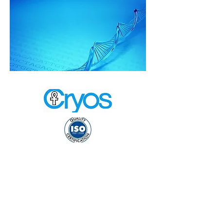
Bu sitedeki bilgiler hekim veya eczacıya
danışmanın yerine geçmez.
Bu sitenin içeriğinin kaynak gösterilmeksizin
kopyalanması ve yeniden dağıtılması açık olarak