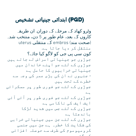
ابتدائی جینیاتی تشخیص (PGD)
وٹرو کھاد کے مرحلے کے دوران. ان طریقہ
کاروں کے بعد، عام طور پر 5 دن، منتخب شدہ
(صحت مند) embros کے منتقلی uterus
منتقل کر دیا جاتا ہے.
کون سی پی جی کو لاگو کیا جائے؟
جوڑوں جو جینیاتی امراض لے جاتے ہیں
جوڑوں کے لئے جو اپنے خاندان میں
جینیاتی خرابیوں کا حامل ہے
- جنہوں نے ان کی بڑی عمر کی وجہ سے
خطرے کے تحت ہیں
جوڑوں کے لئے جو فوری طور پر مسکرائی
ہے
جوڑوں کے لئے جو فوری طور پر آئی آئی
ایف ایف کی ناکامی ہے
جوڑوں کے لئے جس میں شدید لڑکا
باندھتا ہے
جوڑوں کے لئے جن میں جینیاتی خرابی
کی شکایت کا خطرہ ہے جن میں جنسی
کرومیوموم کی طرف سے حوصلہ افزائی