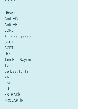
gibidir,
HbsAg
Anti-HIV 
Anti-HBC
VDRL 
Açlık kan şekeri 
SGOT 
SGPT 
Üre
Tam Kan Sayımı 
TSH 
Serbest T3, T4
AMH 
FSH 
LH 
ESTRADİOL 
PROLAKTİN 